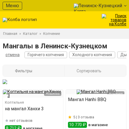
Меню
Ленинск-Кузнецкий
Главная
Каталог
Копчение
»
»
Мангалы в Ленинск-Кузнецком
отмена
Горячего копчения
Холодного копчения
Дым
Фильтры
Сортировать
Новинка
Новинка
Мангал Hanhi BBQ
Коптильня
на мангал Ханхи 3
5 |
3 отзыва
нет отзывов
10 770 ₽
в магазине
8 712 ₽
в магазине